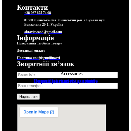
Контакти
+38 067 675 74 98
81560 Львівська обл. Львівський р-н. с.Бучали вул
Вокзальна 20-1, Україна
oktaviawood@gmail.com
Інформація
Повернення та обмін товару
Доставка і оплата
Політика конфіденційності
Зворотній звʼязок
Accessories
Accessories
Potenti parturient parturie
Imperdiet mauris a nontin