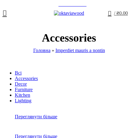
+38 067 675 74 98
0
/
₴
0.00
Accessories
Головна
»
Imperdiet mauris a nontin
Всі
Accessories
Decor
Furniture
Kitchen
Lighting
Переглянути більше
Переглянути більше