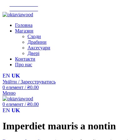
+38 067 675 74 98
+38 067 675 74 98
Головна
Магазин
Сходи
Драбини
Аксесуари
Двері
Контакти
Про нас
EN
UK
Увійти / Зареєструватись
0
елемент
/
₴
0.00
Меню
0
елемент
/
₴
0.00
EN
UK
Imperdiet mauris a nontin