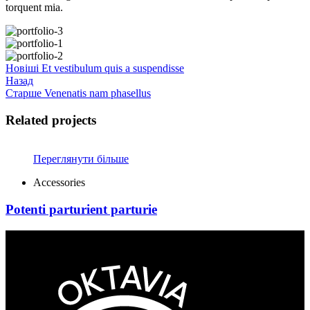
torquent mia.
Новіші
Et vestibulum quis a suspendisse
Назад
Старше
Venenatis nam phasellus
Related projects
Переглянути більше
Accessories
Potenti parturient parturie